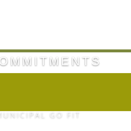
nsult.pt
Argel:
00213 (0) 796 503 684
algerie@dimeconsu
HOME
COMPANY
COMMITMENTS
A DO CAMPO GRANDE 
UNICIPAL GO FIT