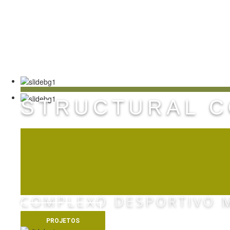
Portugal:
00351 21 754 31 10
geral@dimeco
STRUCTURAL 
PISCIN
COMPLEXO DESPORTIVO M
VER MAIS
PROJETOS