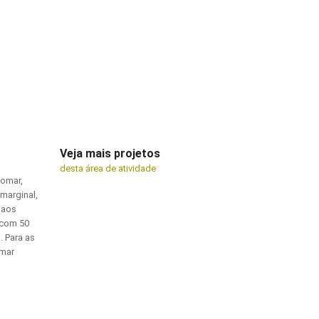
Veja mais projetos
desta área de atividade
domar,
marginal,
s aos
 com 50
. Para as
-mar