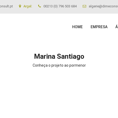
nsult.pt
Argel:
00213 (0) 796 503 684
algerie@dimeconsu
HOME
EMPRESA
Á
Marina Santiago
Conheça o projeto ao pormenor